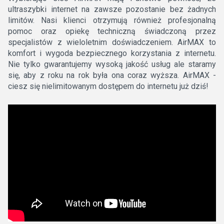
ultraszybki internet na zawsze pozostanie bez żadnych
limitów. Nasi klienci otrzymują również profesjonalną
pomoc oraz opiekę techniczną świadczoną przez
specjalistów z wieloletnim doświadczeniem. AirMAX to
komfort i wygoda bezpiecznego korzystania z internetu.
Nie tylko gwarantujemy wysoką jakość usług ale staramy
się, aby z roku na rok była ona coraz wyższa. AirMAX -
ciesz się nielimitowanym dostępem do internetu już dziś!