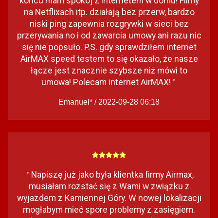
końcu mam spokój z internetem w domu! Filmy
na Netflixach itp. działają bez przerw, bardzo
niski ping zapewnia rozgrywki w sieci bez
przerywania no i od zawarcia umowy ani razu nic
się nie popsuło. P.S. gdy sprawdziłem internet
AirMAX speed testem to się okazało, że nasze
łącze jest znacznie szybsze niż mówi to
umowa! Polecam internet AirMAX!
"
Emanuel* / 2022-09-28 06:18
Napiszę już jako była klientka firmy Airmax,
"
musiałam rozstać się z Wami w związku z
wyjazdem z Kamiennej Góry. W nowej lokalizacji
mogłabym mieć spore problemy z zasięgiem.